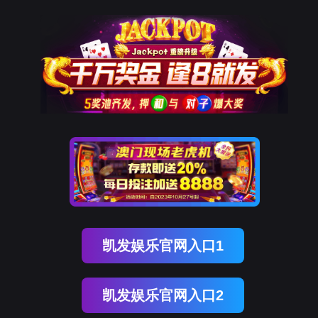
凯发娱乐官网入口1
凯发娱乐官网入口2